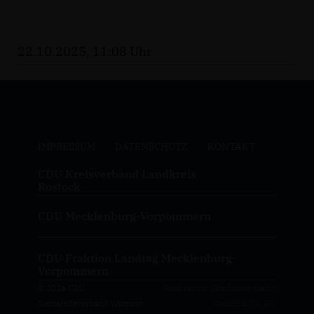
22.10.2025, 11:08 Uhr
IMPRESSUM
DATENSCHUTZ
KONTAKT
CDU Kreisverband Landkreis
Rostock
CDU Mecklenburg-Vorpommern
CDU Fraktion Landtag Mecklenburg-
Vorpommern
© 2026 CDU
Realisation: Sharkness Media
Gemeindeverband Warnow-
GmbH & Co. KG