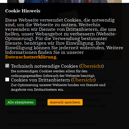
Cookie Hinweis
Diese Webseite verwendet Cookies, die notwendig
sind, um die Webseite zu nutzen. Weiterhin
verwenden wir Dienste von Drittanbietern, die uns
helfen, unser Webangebot zu verbessern (Website-
Optmierung). Für die Verwendung bestimmter
Dienste, benötigen wir Ihre Einwilligung. Ihre
Einwilligung können Sie jederzeit widerrufen. Weitere
Informationen finden Sie in unserer
Datenschutzerklärung
.
Technisch notwendige Cookies (
Übersicht
)
Die notwendigen Cookies werden allein für den
ordnungsgemäßen Gebrauch der Webseite benötigt.
Cookies von Drittanbietern (
Übersicht
)
Kay Czerwinski gehört zu den Persönlichkeiten unseres
Zur Optimierung unserer Webseite binden wir Dienste und
Landes, die in diesem Jahr mit dem Verdienstkreuz am
Angebote von Drittanbietern ein.
Bande der Bundesrepublik Deutschland ausgezeichnet
wurden. Er engagierte sich über 18 Jahre hinweg
Alle akzeptieren
Auswahl speichern
ehrenamtlich für die Bildung in unserem Land – ein
Einsatz, der seinesgleichen sucht.
Acht Jahre lang führte er den Landeselternrat