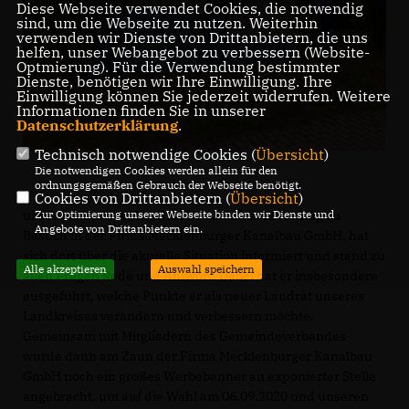
Diese Webseite verwendet Cookies, die notwendig
sind, um die Webseite zu nutzen. Weiterhin
verwenden wir Dienste von Drittanbietern, die uns
helfen, unser Webangebot zu verbessern (Website-
Optmierung). Für die Verwendung bestimmter
Dienste, benötigen wir Ihre Einwilligung. Ihre
Einwilligung können Sie jederzeit widerrufen. Weitere
Informationen finden Sie in unserer
Datenschutzerklärung
.
Technisch notwendige Cookies (
Übersicht
)
Die notwendigen Cookies werden allein für den
ordnungsgemäßen Gebrauch der Webseite benötigt.
Cookies von Drittanbietern (
Übersicht
)
unser zukünftiger Landrat war an diesem Montag zu
Zur Optimierung unserer Webseite binden wir Dienste und
Angebote von Drittanbietern ein.
Besuch in der Firma Mecklenburger Kanalbau GmbH, hat
sich dort über die aktuelle Situation informiert und stand zu
Alle akzeptieren
Auswahl speichern
allen Fragen Rede und Antwort. Dabei hat er insbesondere
ausgeführt, welche Punkte er als neuer Landrat unseres
Landkreises verändern und verbessern möchte.
Gemeinsam mit Mitgliedern des Gemeindeverbandes
wurde dann am Zaun der Firma Mecklenburger Kanalbau
GmbH noch ein großes Werbebanner an exponierter Stelle
angebracht, um auf die Wahl am 06.09.2020 und unseren